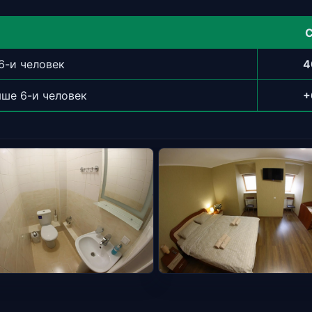
С
6-и человек
4
ыше 6-и человек
+