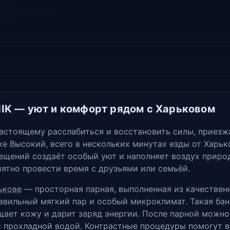
NIK — уют и комфорт рядом с Харьковом
астоящему расслабиться и восстановить силы, приезжа
ке Высокий, всего в нескольких минутах езды от Харьк
мещений создаёт особый уют и наполняет воздух приро
иятно провести время с друзьями или семьёй.
ькове
— просторная парная, выполненная из качествен
авильный мягкий пар и особый микроклимат. Такая бан
ищает кожу и дарит заряд энергии. После парной можн
 прохладной водой. Контрастные процедуры помогут в